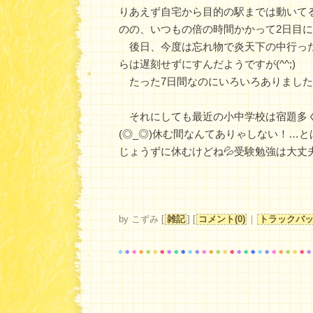
りあえず自宅から目的の駅までは動いて
のの、いつもの倍の時間かかって2日目
後日、今度は忘れ物で炎天下の中行っ
らは遅刻せずにすんだようですが(^^;)
たった7日間なのにいろいろありました
それにしても最近の小中学校は宿題多
(◎_◎)休む間なんてありゃしない！…と
じょうずに休むけどね💦受験勉強は大丈
by
こずみ
[
雑記
]
[
コメント(0)
｜
トラックバック