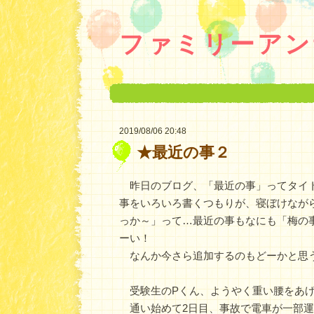
ファミリーアン
2019/08/06 20:48
★最近の事２
―
昨日のブログ、「最近の事」ってタイ
事をいろいろ書くつもりが、寝ぼけなが
っか～」って…最近の事もなにも「梅の
ーい！
なんか今さら追加するのもどーかと思うので
受験生のPくん、ようやく重い腰をあげ
通い始めて2日目、事故で電車が一部運